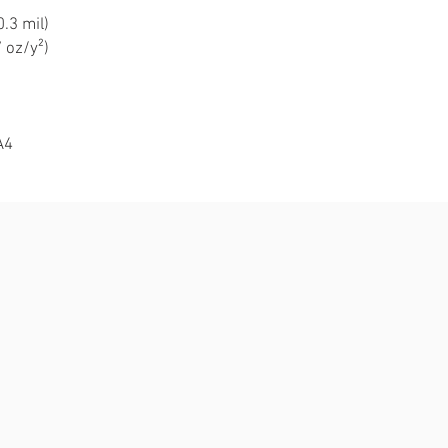
.3 mil)
 oz/y²)
A4