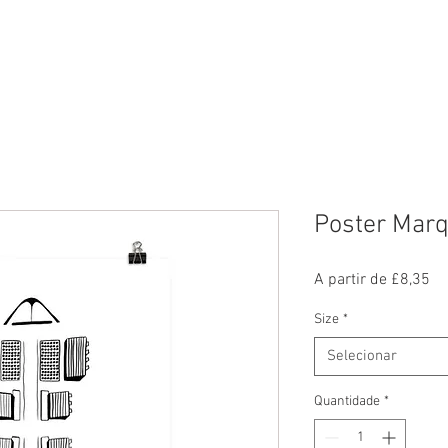
O JOGO
LOJA
CO
Poster Marq
Pr
A partir de
£8,35
pr
Size
*
Selecionar
Quantidade
*