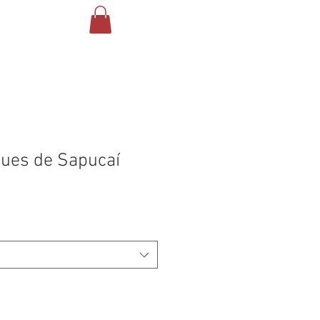
NTATO
ues de Sapucaí
eço
omocional